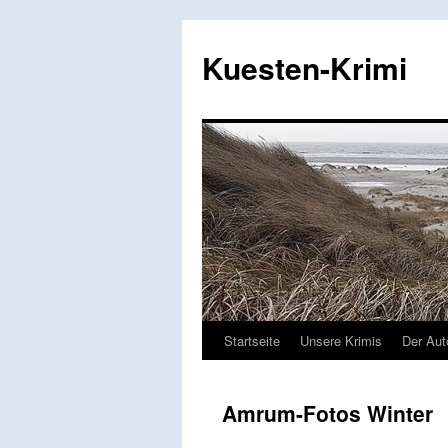
Zum
Inhalt
Kuesten-Krimi
springen
Startseite
Unsere Krimis
Der Aut
Amrum-Fotos Winter