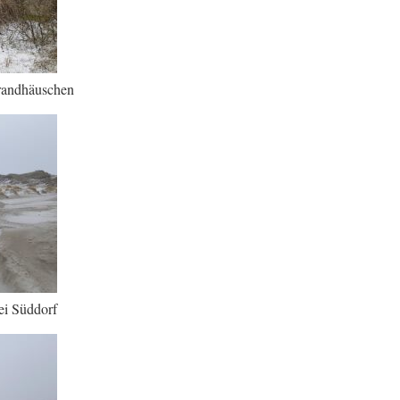
trandhäuschen
ei Süddorf