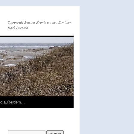
Spannende Amrum-Krimis um den Ermittler
Hark Petersen
nd außerdem…