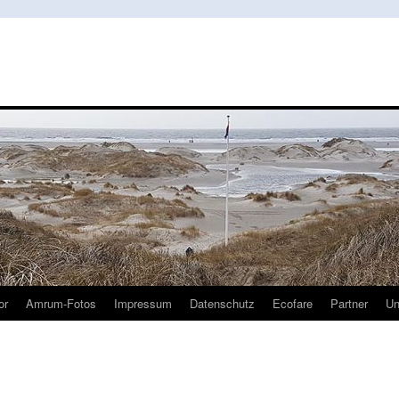
or
Amrum-Fotos
Impressum
Datenschutz
Ecofare
Partner
U