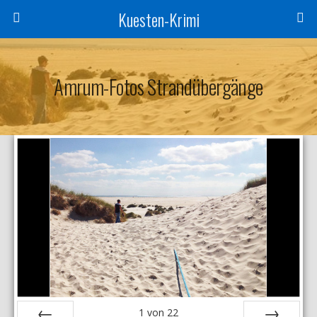
Kuesten-Krimi
Amrum-Fotos Strandübergänge
1
von
22