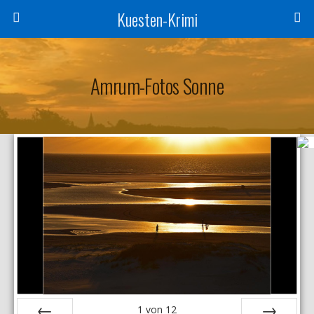
Kuesten-Krimi
Amrum-Fotos Sonne
1
von
12