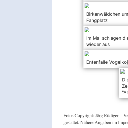
Birkenwäldchen u
Fangplatz
Im Mai schlagen d
wieder aus
Entenfalle Vogelko
Di
Ze
"A
Fotos Copyright: Jörg Rüdiger – 
gestattet. Nähere Angaben im Impr