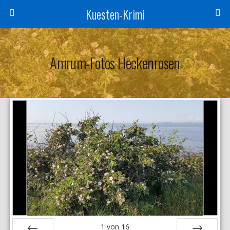
Kuesten-Krimi
Amrum-Fotos Heckenrosen
1
von
16