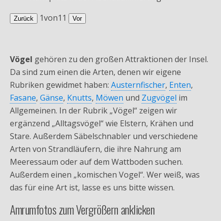
1
von
11
Zurück
Vor
Vögel
gehören zu den großen Attraktionen der Insel.
Da sind zum einen die Arten, denen wir eigene
Rubriken gewidmet haben:
Austernfischer
,
Enten
,
Fasane
,
Gänse
,
Knutts
,
Möwen
und
Zugvögel
im
Allgemeinen. In der Rubrik „Vögel“ zeigen wir
ergänzend „Alltagsvögel“ wie Elstern, Krähen und
Stare. Außerdem Säbelschnabler und verschiedene
Arten von Strandläufern, die ihre Nahrung am
Meeressaum oder auf dem Wattboden suchen.
Außerdem einen „komischen Vogel“. Wer weiß, was
das für eine Art ist, lasse es uns bitte wissen.
Amrumfotos zum Vergrößern anklicken