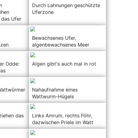
n
Durch Lahnungen geschützte
ihen
Uferzone
 das Ufer
Bewachsenes Ufer,
nzen
algenbewachsenes Meer
er Odde:
Algen gibt's auch mal in rot
ras
Wattwürmer
Nahaufnahme eines
Wattwurm-Hügels
ziehen das
Links Amrum, rechts Föhr,
dazwischen Priele im Watt