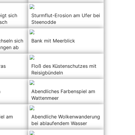
igt sich
Sturmflut-Erosion am Ufer bei
isch
Steenodde
hseln sich
Bank mit Meerblick
ungen ab
ras
Floß des Küstenschutzes mit
Reisigbündeln
m
Abendliches Farbenspiel am
Wattenmeer
iel am
Abendliche Wolkenwanderung
bei ablaufendem Wasser