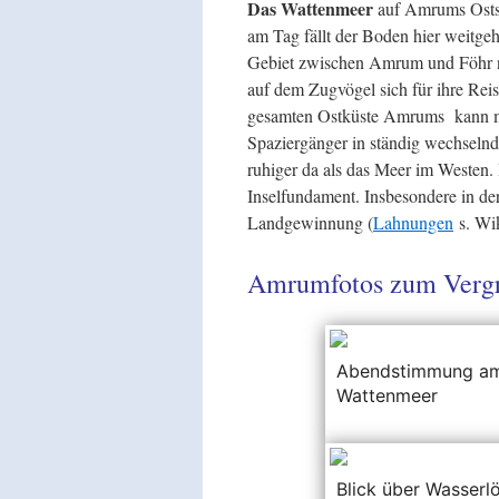
Das Wattenmeer
auf Amrums Ostse
am Tag fällt der Boden hier weitge
Gebiet zwischen Amrum und Föhr noc
auf dem Zugvögel sich für ihre Re
gesamten Ostküste Amrums kann ma
Spaziergänger in ständig wechseln
ruhiger da als das Meer im Westen.
Inselfundament. Insbesondere in de
Landgewinnung (
Lahnungen
s. Wik
Amrumfotos zum Vergr
Abendstimmung a
Wattenmeer
Blick über Wasserl