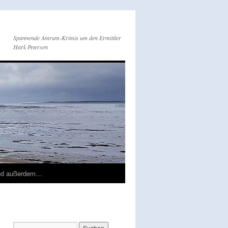
Spannende Amrum-Krimis um den Ermittler
Hark Petersen
nd außerdem…