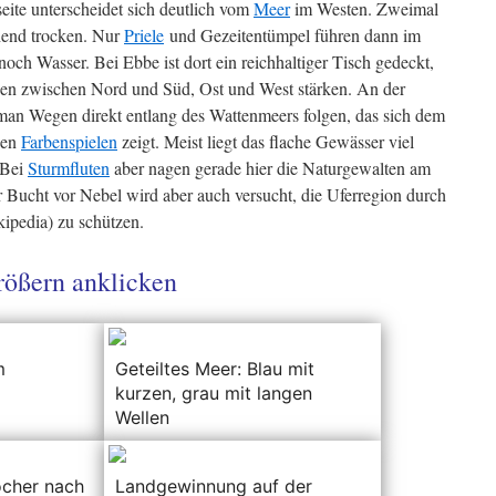
ite unterscheidet sich deutlich vom
Meer
im Westen. Zweimal
hend trocken. Nur
Priele
und Gezeitentümpel führen dann im
h Wasser. Bei Ebbe ist dort ein reichhaltiger Tisch gedeckt,
isen zwischen Nord und Süd, Ost und West stärken. An der
n Wegen direkt entlang des Wattenmeers folgen, das sich dem
den
Farbenspielen
zeigt. Meist liegt das flache Gewässer viel
 Bei
Sturmfluten
aber nagen gerade hier die Naturgewalten am
r Bucht vor Nebel wird aber auch versucht, die Uferregion durch
ipedia) zu schützen.
ößern anklicken
m
Geteiltes Meer: Blau mit
kurzen, grau mit langen
Wellen
öcher nach
Landgewinnung auf der