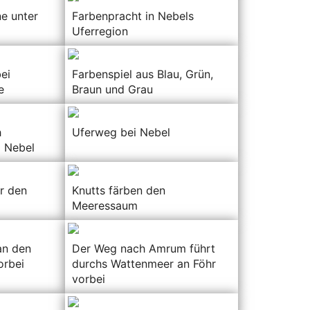
e unter
Farbenpracht in Nebels
Uferregion
ei
Farbenspiel aus Blau, Grün,
e
Braun und Grau
h
Uferweg bei Nebel
 Nebel
r den
Knutts färben den
Meeressaum
an den
Der Weg nach Amrum führt
orbei
durchs Wattenmeer an Föhr
vorbei