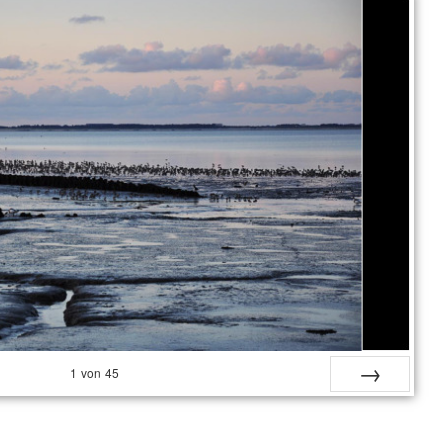
1
von
45
Vor