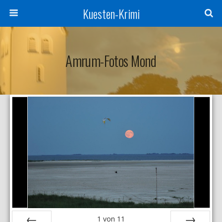
Kuesten-Krimi
Amrum-Fotos Mond
1
von
11