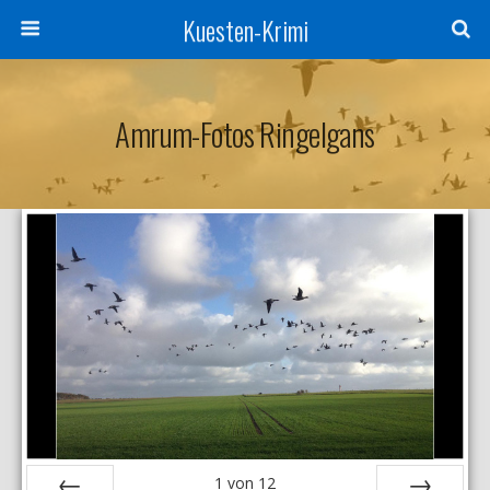
Kuesten-Krimi
Amrum-Fotos Ringelgans
1
von
12