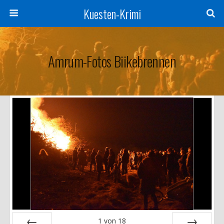
Kuesten-Krimi
Amrum-Fotos Biikebrennen
1
von
18